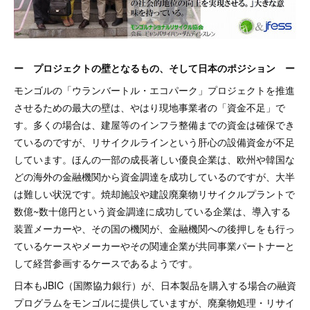
ー プロジェクトの壁となるもの、そして日本のポジション ー
モンゴルの「ウランバートル・エコパーク」プロジェクトを推進
させるための最大の壁は、やはり現地事業者の「資金不足」で
す。多くの場合は、建屋等のインフラ整備までの資金は確保でき
ているのですが、リサイクルラインという肝心の設備資金が不足
しています。ほんの一部の成長著しい優良企業は、欧州や韓国な
どの海外の金融機関から資金調達を成功しているのですが、大半
は難しい状況です。焼却施設や建設廃棄物リサイクルプラントで
数億~数十億円という資金調達に成功している企業は、導入する
装置メーカーや、その国の機関が、金融機関への後押しをも行っ
ているケースやメーカーやその関連企業が共同事業パートナーと
して経営参画するケースであるようです。
日本もJBIC（国際協力銀行）が、日本製品を購入する場合の融資
プログラムをモンゴルに提供していますが、廃棄物処理・リサイ