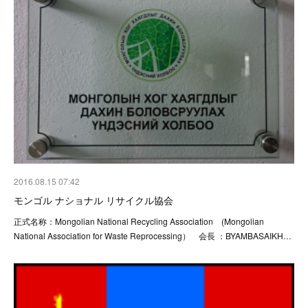
2016.08.15 07:42
モンゴル ナショナル リサイクル協会
正式名称：Mongolian National Recycling Association (Mongolian
National Association for Waste Reprocessing） 会長 ：BYAMBASAIKH…